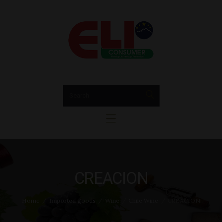
Home
About us
EUCONSUMER
Wine
Bia Rượu Nhập Khẩu EUConsumer
Sparkling & Champage
Spirit
Beer
Accessories
News
Contact
CREACION
Home
Imported goods
Wine
Chile Wine
CREACION