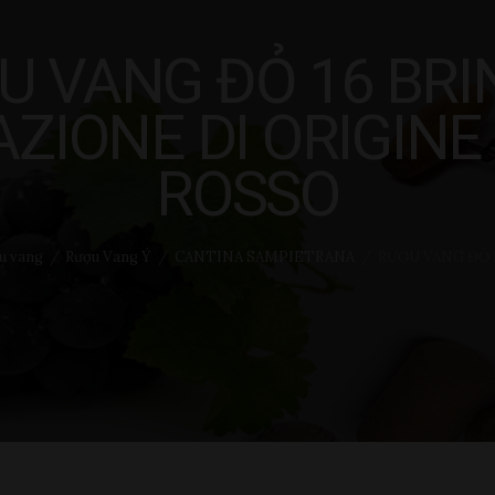
U VANG ĐỎ 16 BRI
ZIONE DI ORIGINE
ROSSO
u vang
Rượu Vang Ý
CANTINA SAMPIETRANA
RƯỢU VANG ĐỎ