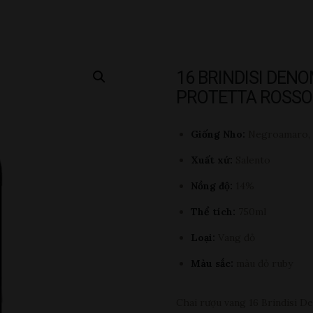
16 BRINDISI DENO
PROTETTA ROSSO
Giống Nho:
Negroamaro, 
Xuất xứ:
Salento
Nồng độ:
14%
Thể tích:
750ml
Loại:
Vang đỏ
Màu sắc:
màu đỏ ruby
Chai rượu vang 16 Brindisi D