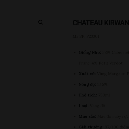
CHATEAU KIRWAN
Mã SP: F23301
Giống Nho:
58% Cabernet 
Franc, 4% Petit Verdot
Xuất xứ:
Vùng Margaux, 
Nồng độ:
13,5%
Thể tích:
750ml
Loại:
Vang đỏ
Màu sắc:
Màu đỏ ruby rực
Giải thưởng:
97/100 điểm