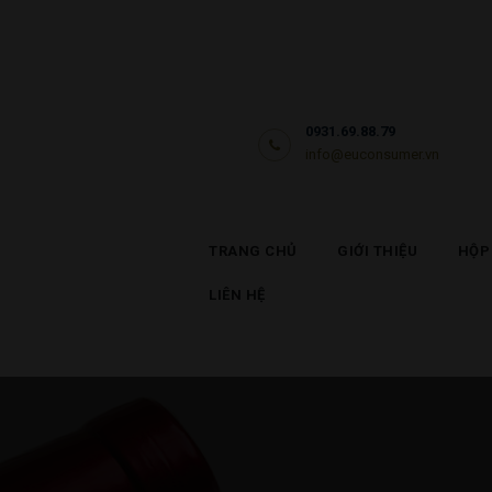
Trang chủ
GIỚI THIỆU
EUCONSUMER
Bia Rượu Nhập Khẩu EUConsumer
Hộp Quà Tết
0931.69.88.79
info@euconsumer.vn
Rượu vang
sparkling &
TRANG CHỦ
GIỚI THIỆU
HỘP
champagne
LIÊN HỆ
Rượu mạnh
Bia
Tin tức