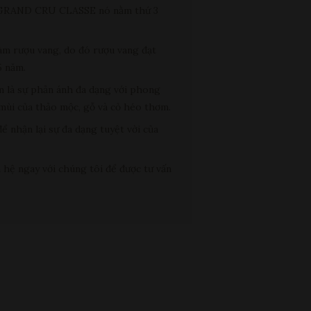
X GRAND CRU CLASSE nó nằm thứ 3
làm rượu vang, do đó rượu vang đạt
5 năm.
à sự phản ánh đa dạng với phong
 mùi của thảo mộc, gỗ và cỏ héo thơm.
ể nhận lại sự đa dạng tuyệt vời của
hệ ngay với chúng tôi để được tư vấn