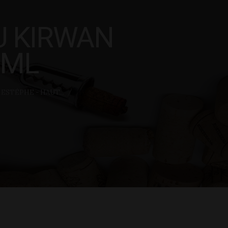
U KIRWAN
0ML
ESTÉPHE - HAUT...