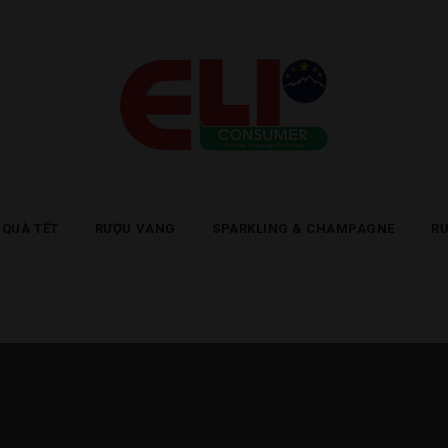
 QUÀ TẾT
RƯỢU VANG
SPARKLING & CHAMPAGNE
R