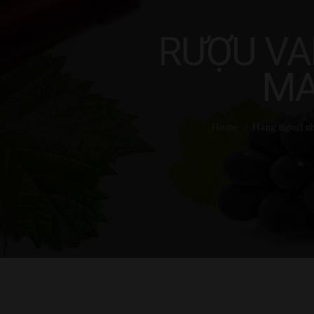
Liên hệ
RƯỢU V
MA
Home
Hàng ngoại n