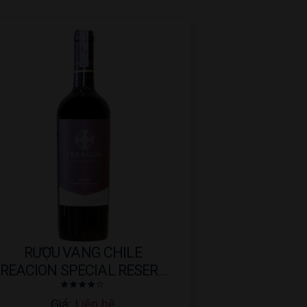
RƯỢU VANG CHILE
REACION SPECIAL RESERVE
SYRAH 2017 – 750ML
Được
Giá:
Liên hệ
xếp