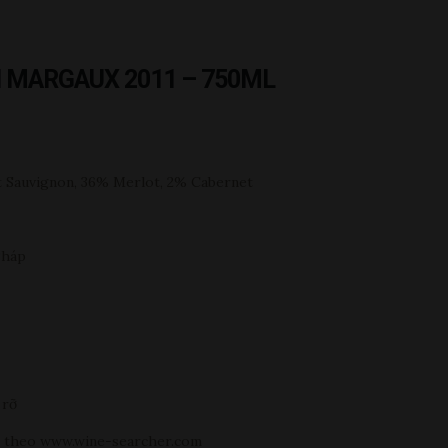
 MARGAUX 2011 – 750ML
Sauvignon, 36% Merlot, 2% Cabernet
Pháp
 rỡ
 theo www.wine-searcher.com