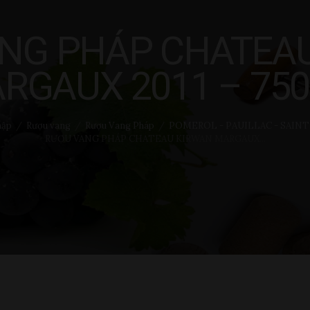
ANG PHÁP CHATEA
RGAUX 2011 – 75
hập
Rượu vang
Rượu Vang Pháp
POMEROL - PAUILLAC - SAINT 
RƯỢU VANG PHÁP CHATEAU KIRWAN MARGAUX...