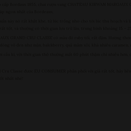
 cao cấp Bordaux 1855, chai rượu vang CHATEAU KIRWAN MARGAU
áp ngon nhất của Bordeaux.
uẩn này nó rất khắt khe, từ lúc trồng nho cho tới lúc thu hoạch và 
t tốt, và thường có thời gian lưu trữ lâu, trung bình khoảng 15 – 2
 GRAND CRU CLASSE có màu đỏ ruby tối, rất đậm. Hương thơm l
n dòng vỏ đen như mận, balckberry, quả mâm xôi, khá nhiều caramen,
cầu kì, với thời gian thở thường mất 60 phút thậm chí nhiều hơn, đ
ru Classe được EU CONSUMER phân phối với giá rất tốt, hãy liên 
ốt nhất nhé!