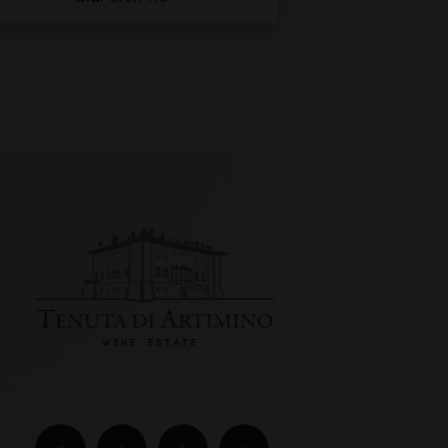
hạng
4.00
5 sao