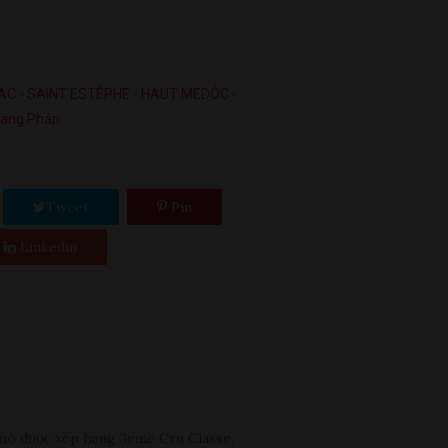
AC - SAINT ESTÉPHE - HAUT MEDÓC -
ang Pháp
Tweet
Pin
Linkedin
 được xếp hạng 3eme Cru Classe,