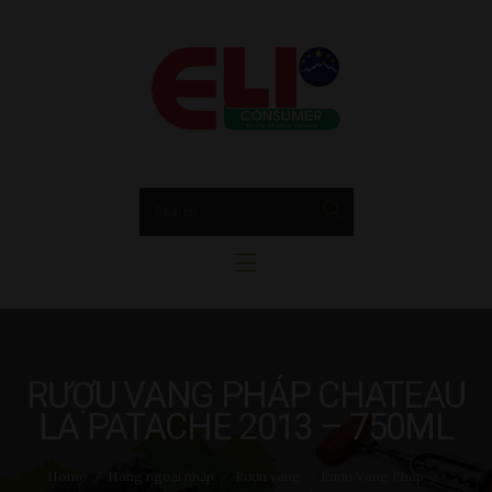
Trang chủ
GIỚI THIỆU
EUCONSUMER
Hộp Quà Tết
Bia Rượu Nhập Khẩu EUConsumer
Rượu vang
sparkling & champagne
Rượu mạnh
Bia
Tin tức
Liên hệ
RƯỢU VANG PHÁP CHATEAU
LA PATACHE 2013 – 750ML
Home
Hàng ngoại nhập
Rượu vang
Rượu Vang Pháp