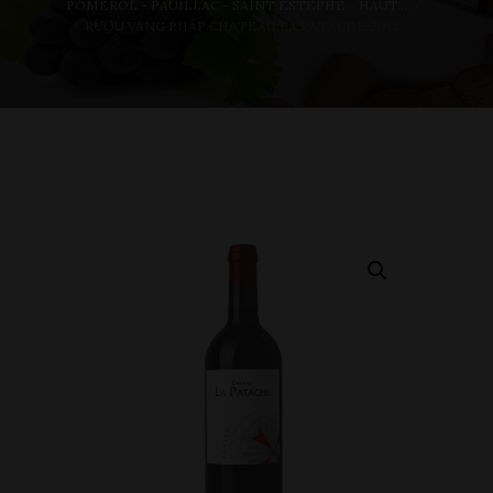
POMEROL - PAUILLAC - SAINT ESTÉPHE - HAUT...
RƯỢU VANG PHÁP CHATEAU LA PATACHE 2013...