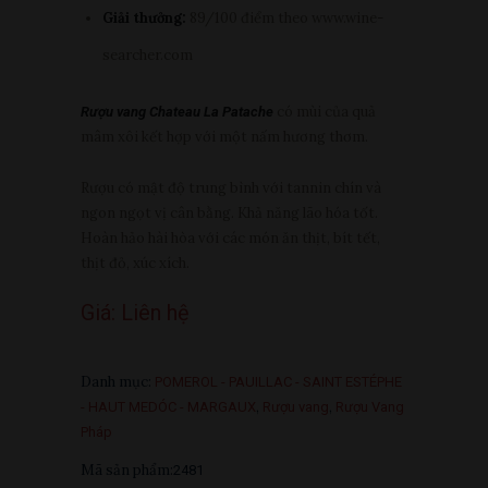
Giải thưởng:
89/100 điểm theo www.wine-
searcher.com
có mùi của quả
Rượu vang Chateau La Patache
mâm xôi kết hợp với một nấm hương thơm.
Rượu có mật độ trung bình với tannin chín và
ngon ngọt vị cân bằng. Khả năng lão hóa tốt.
Hoàn hảo hài hòa với các món ăn thịt, bít tết,
thịt đỏ, xúc xích.
Giá:
Liên hệ
Danh mục:
POMEROL - PAUILLAC - SAINT ESTÉPHE
,
,
- HAUT MEDÓC - MARGAUX
Rượu vang
Rượu Vang
Pháp
Mã sản phẩm:
2481