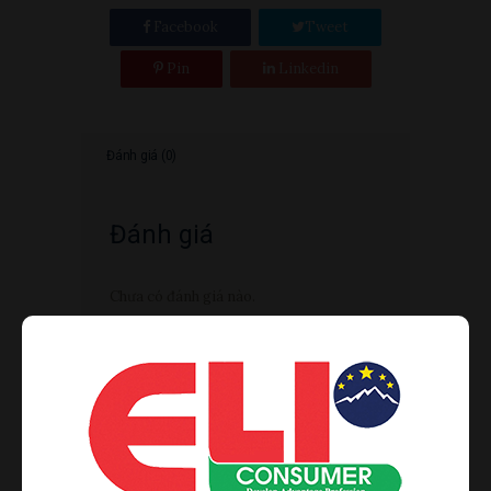
Facebook
Tweet
Pin
Linkedin
Đánh giá (0)
Đánh giá
Chưa có đánh giá nào.
Hãy là người đầu tiên nhận xét “RƯỢU
VANG PHÁP CHATEAU LA PATACHE
2013 – 750ML”
Your email address will not be published.
Required fields are marked
*