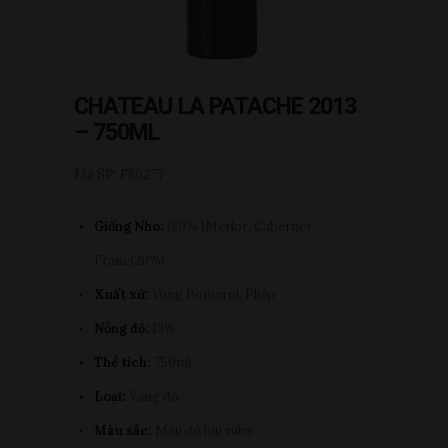
CHATEAU LA PATACHE 2013
– 750ML
Mã SP: F80277
Giống Nho:
(80% )Merlot, Cabernet
Franc(20%)
Xuất xứ:
Vùng Pomerol, Pháp
Nồng độ:
13%
Thể tích:
750ml
Loại:
Vang đỏ
Màu sắc:
Màu đỏ lựu ruby