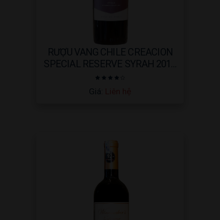
RƯỢU VANG CHILE CREACION
SPECIAL RESERVE SYRAH 2017
– 750ML
Được
Giá:
Liên hệ
xếp
hạng
4.00
5 sao