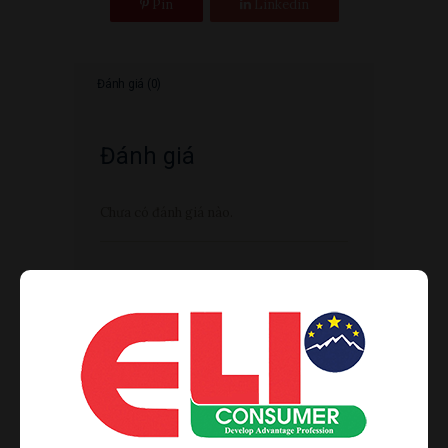
Pin
Linkedin
Đánh giá (0)
Đánh giá
Chưa có đánh giá nào.
Hãy là người đầu tiên nhận xét “RƯỢU
VANG ÚC RAINBOW PEAK PREMIUM
CHARDONNAY 2016 – 750ML”
Your email address will not be published.
Required fields are marked
*
Đánh giá của bạn