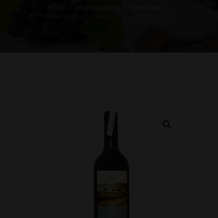
Home
Hàng ngoại nhập
Rượu vang
RƯỢU VANG ÚC RAINBOW PEAK PREMIUM...