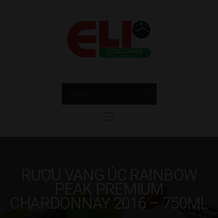
Trang chủ
GIỚI THIỆU
EUCONSUMER
Hộp Quà Tết
Bia Rượu Nhập Khẩu EUConsumer
Rượu vang
sparkling & champagne
Rượu mạnh
Bia
Tin tức
Liên hệ
RƯỢU VANG ÚC RAINBOW
PEAK PREMIUM
CHARDONNAY 2016 – 750ML