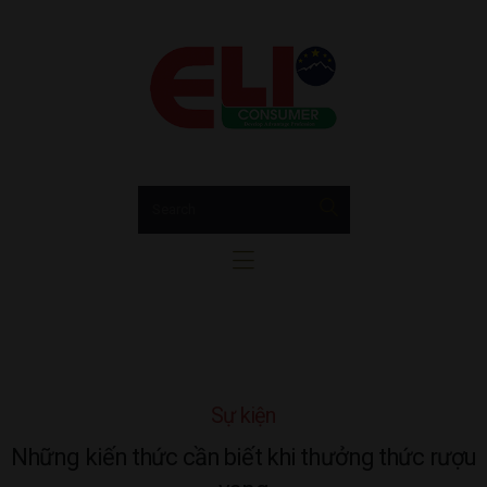
Trang chủ
GIỚI THIỆU
EUCONSUMER
Hộp Quà Tết
Bia Rượu Nhập Khẩu EUConsumer
Rượu vang
sparkling & champagne
Rượu mạnh
Bia
Tin tức
Liên hệ
Sự kiện
Những kiến thức cần biết khi thưởng thức rượu