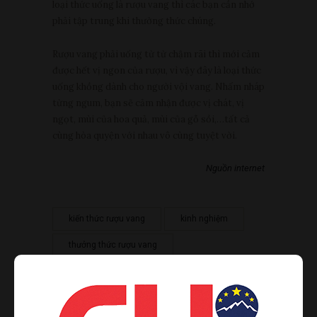
loại thức uống là rượu vang thì các bạn cần nhớ
phải tập trung khi thưởng thức chúng.
Rượu vang phải uống từ từ chậm rãi thì mới cảm
được hết vị ngon của rượu, vì vậy đây là loại thức
uống khồng dành cho người vội vang. Nhấm nháp
từng ngum, bạn sẽ cảm nhận được vị chát, vị
ngọt, mùi của hoa quả, mùi của gỗ sồi,…tất cả
cùng hòa quyện với nhau vô cùng tuyệt vời.
Nguồn internet
kiến thức rượu vang
kinh nghiệm
thưởng thức rượu vang
Share This Post